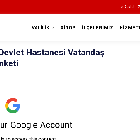
e-Devlet
VALİLİK
SİNOP
İLÇELERİMİZ
HİZMET
Valilikler
 Devlet Hastanesi Vatandaş
nketi