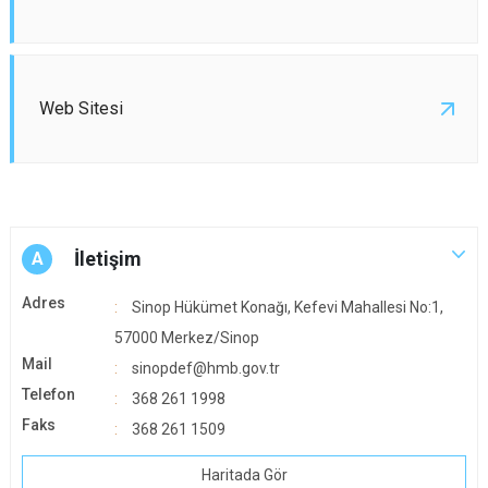
Web Sitesi
İletişim
A
Adres
Sinop Hükümet Konağı, Kefevi Mahallesi No:1,
57000 Merkez/Sinop
Mail
sinopdef@hmb.gov.tr
Telefon
368 261 1998
Faks
368 261 1509
Haritada Gör