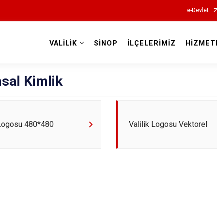
e-Devlet
VALİLİK
SİNOP
İLÇELERİMİZ
HİZMET
Valilikler
sal Kimlik
 Logosu 480*480
Valilik Logosu Vektorel