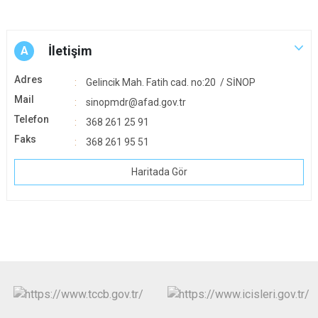
İletişim
A
Adres
Gelincik Mah. Fatih cad. no:20 / SİNOP
Mail
sinopmdr@afad.gov.tr
Telefon
368 261 25 91
Faks
368 261 95 51
Haritada Gör