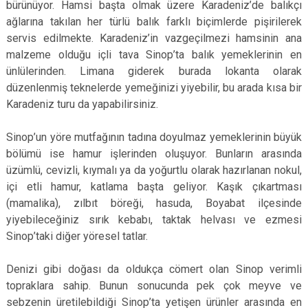
bürünüyor. Hamsi başta olmak üzere Karadeniz’de balıkçı
ağlarına takılan her türlü balık farklı biçimlerde pişirilerek
servis edilmekte. Karadeniz’in vazgeçilmezi hamsinin ana
malzeme olduğu içli tava Sinop’ta balık yemeklerinin en
ünlülerinden. Limana giderek burada lokanta olarak
düzenlenmiş teknelerde yemeğinizi yiyebilir, bu arada kısa bir
Karadeniz turu da yapabilirsiniz.
Sinop’un yöre mutfağının tadına doyulmaz yemeklerinin büyük
bölümü ise hamur işlerinden oluşuyor. Bunların arasında
üzümlü, cevizli, kıymalı ya da yoğurtlu olarak hazırlanan nokul,
içi etli hamur, katlama başta geliyor. Kaşık çıkartması
(mamalika), zılbıt böreği, hasuda, Boyabat ilçesinde
yiyebileceğiniz sırık kebabı, taktak helvası ve ezmesi
Sinop’taki diğer yöresel tatlar.
Denizi gibi doğası da oldukça cömert olan Sinop verimli
topraklara sahip. Bunun sonucunda pek çok meyve ve
sebzenin üretilebildiği Sinop’ta yetişen ürünler arasında en