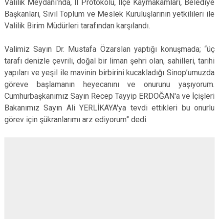
Valilik Meydanı’nda, İl Protokolü, İlçe Kaymakamları, Belediye
Başkanları, Sivil Toplum ve Meslek Kuruluşlarının yetkilileri ile
Valilik Birim Müdürleri tarafından karşılandı.
Valimiz Sayın Dr. Mustafa Özarslan yaptığı konuşmada; “üç
tarafı denizle çevrili, doğal bir liman şehri olan, sahilleri, tarihi
yapıları ve yeşil ile mavinin birbirini kucakladığı Sinop’umuzda
göreve başlamanın heyecanını ve onurunu yaşıyorum.
Cumhurbaşkanımız Sayın Recep Tayyip ERDOĞAN'a ve İçişleri
Bakanımız Sayın Ali YERLİKAYA'ya tevdi ettikleri bu onurlu
görev için şükranlarımı arz ediyorum” dedi.