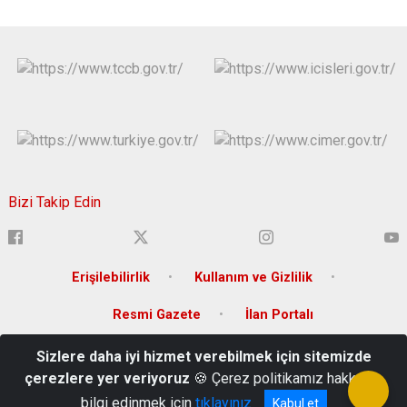
Bizi Takip Edin
Erişilebilirlik
Kullanım ve Gizlilik
Resmi Gazete
İlan Portalı
Sizlere daha iyi hizmet verebilmek için sitemizde
Hükümet Konağı, Kefevi Mahallesi, 57000 Merkez/Sinop
çerezlere yer veriyoruz
🍪 Çerez politikamız hakkında
368 261 1500
bilgi edinmek için
tıklayınız
Kabul et