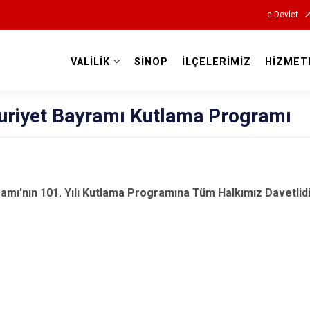
e-Devlet
VALİLİK
SİNOP
İLÇELERİMİZ
HİZMET
Valilikler
riyet Bayramı Kutlama Programı
mı'nın 101. Yılı Kutlama Programına Tüm Halkımız Davetlidir