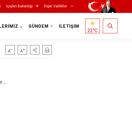
İçişleri Bakanlığı
Diğer Valilikler
LERİMİZ
GÜNDEM
İLETİŞİM
22
°C
...